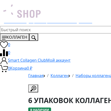
Эксклюзивный дистрибьютор 4 Lemons и Dr. Young в России
КОЛЛАГЕН
0
0
Smart Collagen Club
Мой аккаунт
0
Корзина
0
₽
Главная
Коллаген
Наборы коллаген
6 УПАКОВОК КОЛЛАГЕ
В НАЛИЧИИ