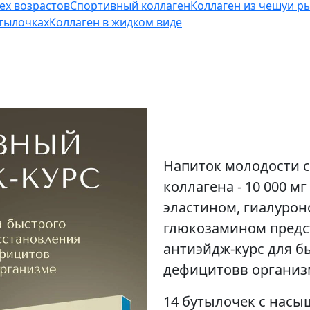
сех возрастов
Спортивный коллаген
Коллаген из чешуи р
утылочках
Коллаген в жидком виде
Напиток молодости 
коллагена - 10 000 
эластином, гиалурон
глюкозамином предс
антиэйдж-курс для б
дефицитовв организ
14 бутылочек с нас