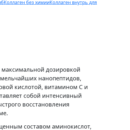
ыб
Коллаген без химии
Коллаген внутрь для
с максимальной дозировкой
мг мельчайших нанопептидов,
овой кислотой, витамином С и
тавляет собой интенсивный
ыстрого восстановления
ме.
ыщенным составом аминокислот,