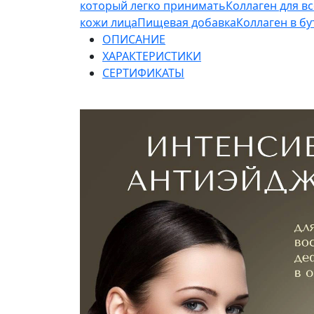
который легко принимать
Коллаген для в
кожи лица
Пищевая добавка
Коллаген в б
ОПИСАНИЕ
ХАРАКТЕРИСТИКИ
СЕРТИФИКАТЫ