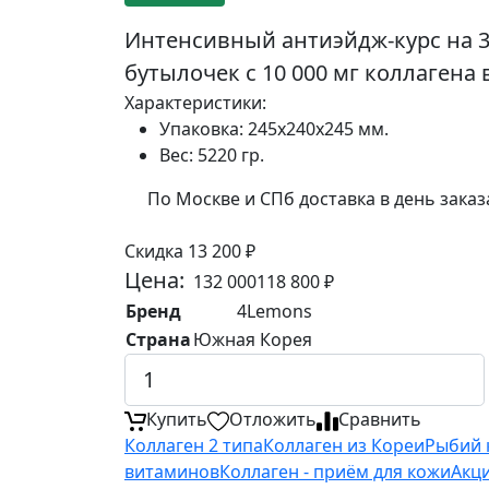
Интенсивный антиэйдж-курс на 3
бутылочек с 10 000 мг коллагена
Характеристики:
Упаковка:
245х240х245 мм.
Вес:
5220 гр.
По Москве и СПб доставка в день заказ
Скидка 13 200 ₽
Цена:
132 000
118 800
₽
Бренд
4Lemons
Страна
Южная Корея
Купить
Отложить
Сравнить
Коллаген 2 типа
Коллаген из Кореи
Рыбий 
витаминов
Коллаген - приём для кожи
Акци