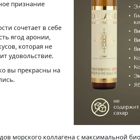
вное признание
сти сочетает в себе
сть ягод аронии,
усов, которая не
рит удовольствие.
ко вы прекрасны на
лись.
дов морского коллагена с максимальной би