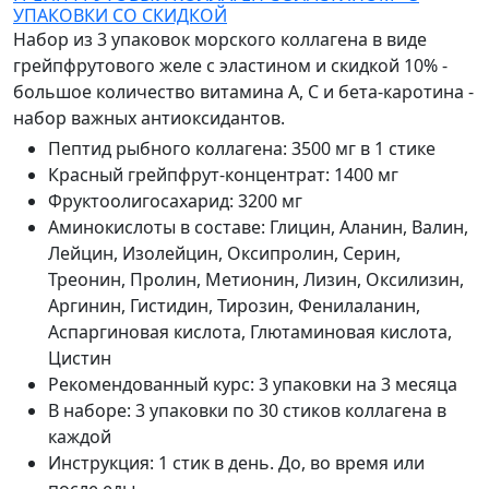
УПАКОВКИ СО СКИДКОЙ
Набор из 3 упаковок морского коллагена в виде
грейпфрутового желе с эластином и скидкой 10% -
большое количество витамина А, C и бета-каротина -
набор важных антиоксидантов.
Пептид рыбного коллагена
:
3500 мг в 1 стике
Красный грейпфрут-концентрат
:
1400 мг
Фруктоолигосахарид
:
3200 мг
Аминокислоты в составе
:
Глицин, Аланин, Валин,
Лейцин, Изолейцин, Оксипролин, Серин,
Треонин, Пролин, Метионин, Лизин, Оксилизин,
Аргинин, Гистидин, Тирозин, Фенилаланин,
Аспаргиновая кислота, Глютаминовая кислота,
Цистин
Рекомендованный курс
:
3 упаковки на 3 месяца
В наборе
:
3 упаковки по 30 стиков коллагена в
каждой
Инструкция
:
1 стик в день. До, во время или