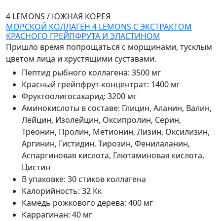
4 LEMONS
/
ЮЖНАЯ КОРЕЯ
МОРСКОЙ КОЛЛАГЕН 4 LEMONS С ЭКСТРАКТОМ
КРАСНОГО ГРЕЙПФРУТА И ЭЛАСТИНОМ
Пришло время попрощаться с морщинами, тусклым
цветом лица и хрустящими суставами.
Пептид рыбного коллагена
:
3500 мг
Красный грейпфрут-концентрат
:
1400 мг
Фруктоолигосахарид
:
3200 мг
Аминокислоты в составе
:
Глицин, Аланин, Валин,
Лейцин, Изолейцин, Оксипролин, Серин,
Треонин, Пролин, Метионин, Лизин, Оксилизин,
Аргинин, Гистидин, Тирозин, Фенилаланин,
Аспаргиновая кислота, Глютаминовая кислота,
Цистин
В упаковке
:
30 стиков коллагена
Калорийность
:
32 Кк
Камедь рожкового дерева
:
400 мг
Каррагинан
:
40 мг