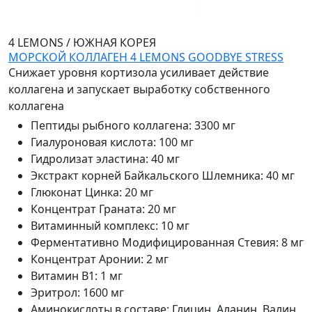
4 LEMONS
/
ЮЖНАЯ КОРЕЯ
МОРСКОЙ КОЛЛАГЕН 4 LEMONS GOODBYE STRESS
Снижает уровня кортизола усиливает действие
коллагена и запускает выработку собственного
коллагена
Пептиды рыбного коллагена
:
3300 мг
Гиалуроновая кислота
:
100 мг
Гидролизат эластина
:
40 мг
Экстракт корней Байкальского Шлемника
:
40 мг
Глюконат Цинка
:
20 мг
Концентрат Граната
:
20 мг
Витаминный комплекс
:
10 мг
Ферментативно Модифицированная Стевия
:
8 мг
Концентрат Аронии
:
2 мг
Витамин В1
:
1 мг
Эритрол
:
1600 мг
Аминокислоты в составе
:
Глицин, Аланин, Валин,