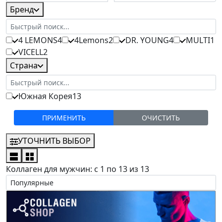
Бренд
4 LEMONS
4
4Lemons
2
DR. YOUNG
4
MULTI
1
VICELL
2
Страна
Южная Корея
13
ОЧИСТИТЬ
УТОЧНИТЬ ВЫБОР
Коллаген для мужчин: с 1 по 13 из 13