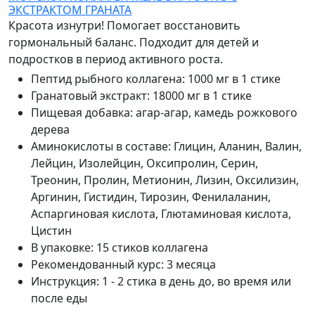
ЭКСТРАКТОМ ГРАНАТА
Красота изнутри! Помогает восстановить
гормональный баланс. Подходит для детей и
подростков в период активного роста.
Пептид рыбного коллагена
:
1000 мг в 1 стике
Гранатовый экстракт
:
18000 мг в 1 стике
Пищевая добавка
:
агар-агар, камедь рожкового
дерева
Аминокислоты в составе
:
Глицин, Аланин, Валин,
Лейцин, Изолейцин, Оксипролин, Серин,
Треонин, Пролин, Метионин, Лизин, Оксилизин,
Аргинин, Гистидин, Тирозин, Фенилаланин,
Аспаргиновая кислота, Глютаминовая кислота,
Цистин
В упаковке
:
15 стиков коллагена
Рекомендованный курс
:
3 месяца
Инструкция
:
1 - 2 стика в день до, во время или
после еды