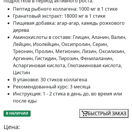
подростков в период активного роста.
Пептид рыбного коллагена
:
1000 мг в 1 стике
Гранатовый экстракт
:
18000 мг в 1 стике
Пищевая добавка
:
агар-агар, камедь рожкового
дерева
Аминокислоты в составе
:
Глицин, Аланин, Валин,
Лейцин, Изолейцин, Оксипролин, Серин,
Треонин, Пролин, Метионин, Лизин, Оксилизин,
Аргинин, Гистидин, Тирозин, Фенилаланин,
Аспаргиновая кислота, Глютаминовая кислота,
Цистин
В упаковке
:
30 стиков коллагена
Рекомендованный курс
:
3 месяца
Инструкция
:
1 - 2 стика в день до, во время или
после еды
БЫСТРЫЙ ЗАКАЗ
В НАЛИЧИИ
Цена: