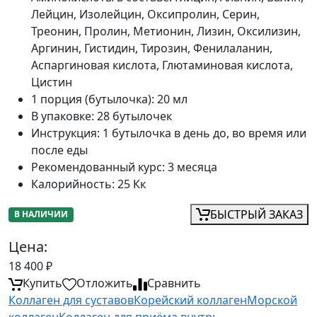
Лейцин, Изолейцин, Оксипролин, Серин,
Треонин, Пролин, Метионин, Лизин, Оксилизин,
Аргинин, Гистидин, Тирозин, Фенилаланин,
Аспаргиновая кислота, Глютаминовая кислота,
Цистин
1 порция (бутылочка)
:
20 мл
В упаковке
:
28 бутылочек
Инструкция
:
1 бутылочка в день до, во время или
после еды
Рекомендованный курс
:
3 месяца
Калорийность
:
25 Кк
БЫСТРЫЙ ЗАКАЗ
В НАЛИЧИИ
Цена:
18 400
₽
Купить
Отложить
Сравнить
Коллаген для суставов
Корейский коллаген
Морской