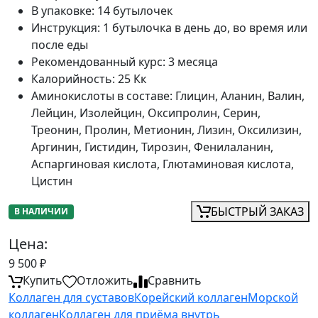
В упаковке
:
14 бутылочек
Инструкция
:
1 бутылочка в день до, во время или
после еды
Рекомендованный курс
:
3 месяца
Калорийность
:
25 Кк
Аминокислоты в составе
:
Глицин, Аланин, Валин,
Лейцин, Изолейцин, Оксипролин, Серин,
Треонин, Пролин, Метионин, Лизин, Оксилизин,
Аргинин, Гистидин, Тирозин, Фенилаланин,
Аспаргиновая кислота, Глютаминовая кислота,
Цистин
БЫСТРЫЙ ЗАКАЗ
В НАЛИЧИИ
Цена:
9 500
₽
Купить
Отложить
Сравнить
Коллаген для суставов
Корейский коллаген
Морской
коллаген
Коллаген для приёма внутрь