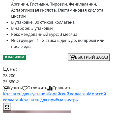
Аргинин, Гистидин, Тирозин, Фенилаланин,
Аспаргиновая кислота, Глютаминовая кислота,
Цистин
В упаковке
:
30 стиков коллагена
В наборе
:
3 упаковки
Рекомендованный курс
:
3 месяца
Инструкция
:
1 - 2 стика в день до, во время или
после еды
БЫСТРЫЙ ЗАКАЗ
В НАЛИЧИИ
Цена:
28 200
25 380
₽
Купить
Отложить
Сравнить
Коллаген для суставов
Корейский коллаген
Морской
коллаген
Коллаген для приёма внутрь