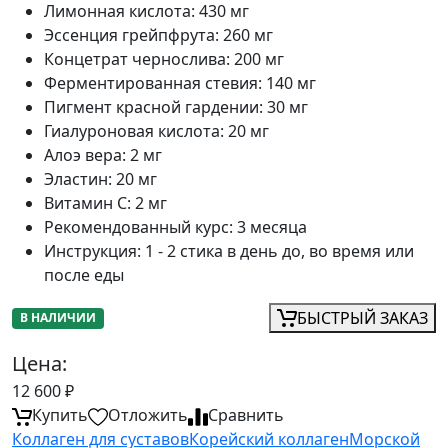
Лимонная кислота
:
430 мг
Эссенция грейпфрута
:
260 мг
Концетрат чернослива
:
200 мг
Ферментированная стевия
:
140 мг
Пигмент красной гардении
:
30 мг
Гиалуроновая кислота
:
20 мг
Алоэ вера
:
2 мг
Эластин
:
20 мг
Витамин C
:
2 мг
Рекомендованный курс
:
3 месяца
Инструкция
:
1 - 2 стика в день до, во время или
после еды
БЫСТРЫЙ ЗАКАЗ
В НАЛИЧИИ
Цена:
12 600
₽
Купить
Отложить
Сравнить
Коллаген для суставов
Корейский коллаген
Морской