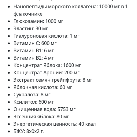
Нанопептиды морского коллагена
:
10000 мг в 1
флакочнике
Глюкозамин
:
1000 мг
Эластин
:
30 мг
Гиалуроновая кислота
:
1 мг
Витамин С
:
600 мг
Витамин В1
:
6 мг
Витамин В2
:
4 мг
Концентрат Яблока
:
1600 мг
Концентрат Аронии
:
200 мг
Экстракт семян грейпфрута
:
8 мг
Яблочная кислота
:
60 мг
Сукралоза
:
8 мг
Ксилитол
:
600 мг
Очищенная вода
:
5753 мг
Эссенция яблока
:
80 мг
Энергетическая ценность
:
40 ккал
БЖУ
:
8x0x2 г.