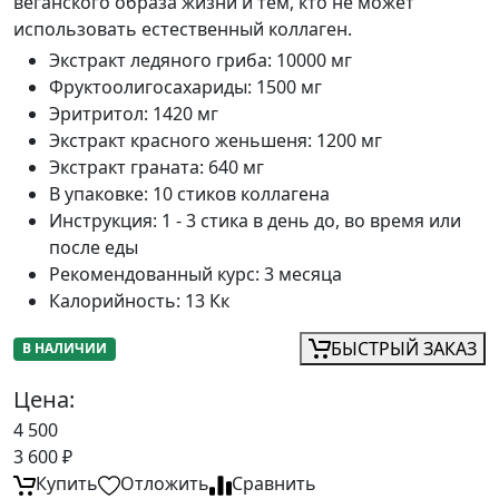
веганского образа жизни и тем, кто не может
использовать естественный коллаген.
Экстракт ледяного гриба
:
10000 мг
Фруктоолигосахариды
:
1500 мг
Эритритол
:
1420 мг
Экстракт красного женьшеня
:
1200 мг
Экстракт граната
:
640 мг
В упаковке
:
10 стиков коллагена
Инструкция
:
1 - 3 стика в день до, во время или
после еды
Рекомендованный курс
:
3 месяца
Калорийность
:
13 Кк
БЫСТРЫЙ ЗАКАЗ
В НАЛИЧИИ
Цена:
4 500
3 600
₽
Купить
Отложить
Сравнить