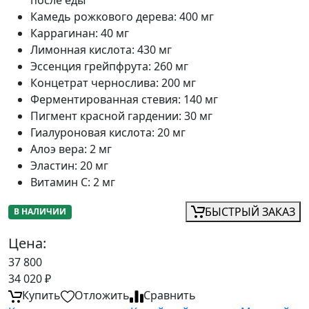
после еды
Камедь рожкового дерева
:
400 мг
Каррагинан
:
40 мг
Лимонная кислота
:
430 мг
Эссенция грейпфрута
:
260 мг
Концетрат чернослива
:
200 мг
Ферментированная стевия
:
140 мг
Пигмент красной гардении
:
30 мг
Гиалуроновая кислота
:
20 мг
Алоэ вера
:
2 мг
Эластин
:
20 мг
Витамин C
:
2 мг
БЫСТРЫЙ ЗАКАЗ
В НАЛИЧИИ
Цена:
37 800
34 020
₽
Купить
Отложить
Сравнить